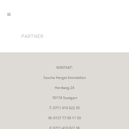
PARTNER
KONTAKT:
Sascha Herget Immobilien
Herdweg 24
70174 Stuttgart
T: 0711 410 022 35
M: 0157 77 09 11 59
F: 0711 410 022 36