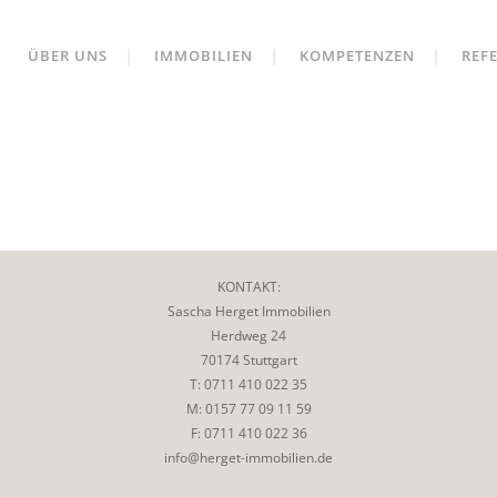
ÜBER UNS
IMMOBILIEN
KOMPETENZEN
REF
KONTAKT:
Sascha Herget Immobilien
Herdweg 24
70174 Stuttgart
T: 0711 410 022 35
M: 0157 77 09 11 59
F: 0711 410 022 36
info@herget-immobilien.de